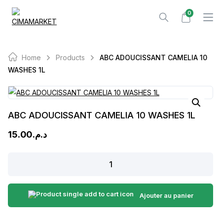
Skip
0
to
content
Home
Products
ABC ADOUCISSANT CAMELIA 10
WASHES 1L
ABC ADOUCISSANT CAMELIA 10 WASHES 1L
15.00
د.م.
ABC
ADOUCISSANT
CAMELIA
10
Ajouter au panier
WASHES
1L