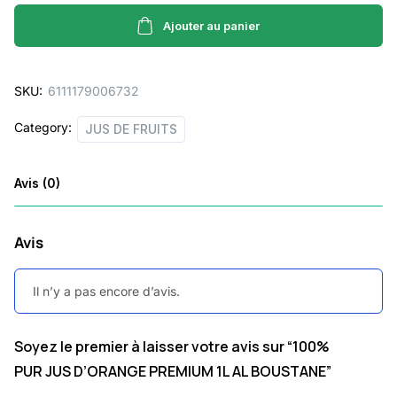
JUS
D'ORANGE
Ajouter au panier
PREMIUM
1L
SKU:
6111179006732
AL
BOUSTANE
Category:
JUS DE FRUITS
quantity
Avis (0)
Avis
Il n’y a pas encore d’avis.
Soyez le premier à laisser votre avis sur “100%
PUR JUS D’ORANGE PREMIUM 1L AL BOUSTANE”