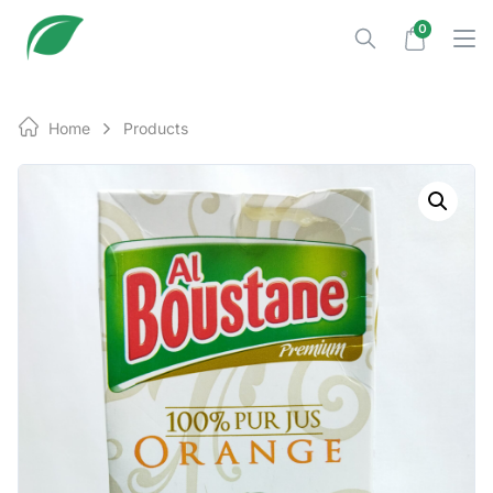
Skip
0
to
content
Home
Products