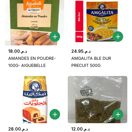
18.00
د.م.
24.95
د.م.
AMANDES EN POUDRE-
AMGALITA BLE DUR
100G- AIGUEBELLE
PRECUIT 500G
28.00
د.م.
12.00
د.م.