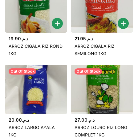
19.90
د.م.
21.95
د.م.
ARROZ CIGALA RIZ ROND
ARROZ CIGALA RIZ
1KG
SEMILONG 1KG
Out Of Stock
Out Of Stock
20.00
د.م.
27.00
د.م.
ARROZ LARGO AYALA
ARROZ LOURO RIZ LONG
1KG
COMPLET 1KG