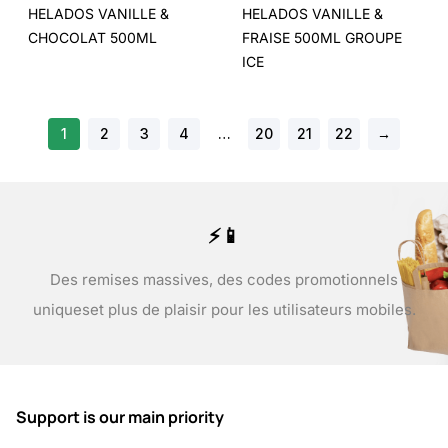
HELADOS VANILLE &
HELADOS VANILLE &
CHOCOLAT 500ML
FRAISE 500ML GROUPE
ICE
1
2
3
4
…
20
21
22
→
⚡📱
Des remises massives, des codes promotionnels
uniques
et plus de plaisir pour les utilisateurs mobiles.
Support is our main priority