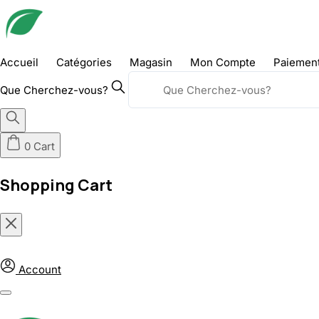
Skip
to
content
Accueil
Catégories
Magasin
Mon Compte
Paiemen
Que Cherchez-vous?
0
Cart
Shopping Cart
Account