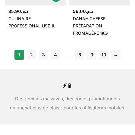
35.90
د.م.
59.00
د.م.
CULINAIRE
DANAH CHEESE
PROFESSIONAL USE 1L
PRÉPARATION
FROMAGÈRE 1KG
1
2
3
4
…
8
9
10
→
⚡📱
Des remises massives, des codes promotionnels
uniques
et plus de plaisir pour les utilisateurs mobiles.