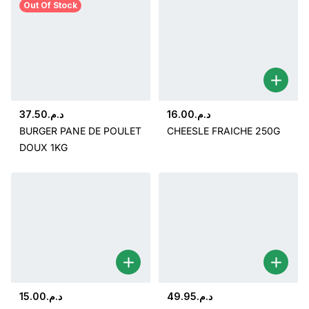
Out Of Stock
37.50
د.م.
16.00
د.م.
BURGER PANE DE POULET
CHEESLE FRAICHE 250G
DOUX 1KG
15.00
د.م.
49.95
د.م.