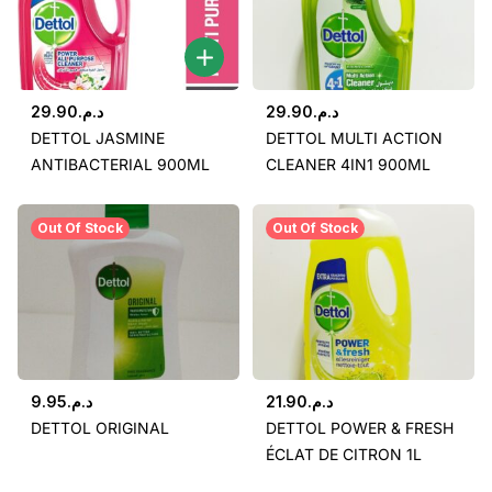
29.90
د.م.
29.90
د.م.
DETTOL JASMINE
DETTOL MULTI ACTION
ANTIBACTERIAL 900ML
CLEANER 4IN1 900ML
Out Of Stock
Out Of Stock
9.95
د.م.
21.90
د.م.
DETTOL ORIGINAL
DETTOL POWER & FRESH
ÉCLAT DE CITRON 1L