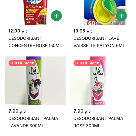
12.00
د.م.
19.95
د.م.
DESODORISANT
DESODORISANT LAVE
CONCENTRE ROSE 150ML
VAISSELLE KALYON 6ML
Out Of Stock
Out Of Stock
7.90
د.م.
7.90
د.م.
DÉSODORISANT PALMA
DÉSODORISANT PALMA
LAVANDE 300ML
ROSE 300ML