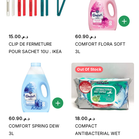
15.00
د.م.
60.90
د.م.
CLIP DE FERMETURE
COMFORT FLORA SOFT
POUR SACHET 10U . IKEA
3L
Out Of Stock
60.90
د.م.
18.00
د.م.
COMFORT SPRING DEW
COMPACT
3L
ANTIBACTERIAL WET