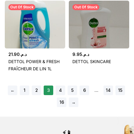
Out Of Stock
Out Of Stock
21.90
د.م.
9.95
د.م.
DETTOL POWER & FRESH
DETTOL SKINCARE
FRAÎCHEUR DE LIN 1L
←
1
2
3
4
5
6
…
14
15
16
→
⚡📱