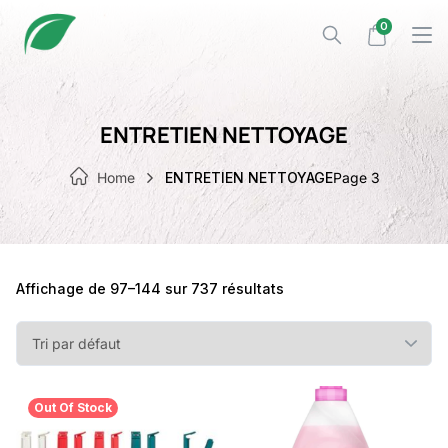
Skip
0
to
content
ENTRETIEN NETTOYAGE
Home
ENTRETIEN NETTOYAGE
Page 3
Affichage de 97–144 sur 737 résultats
Out Of Stock