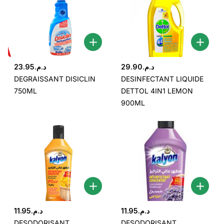
23.95
د.م.
29.90
د.م.
DEGRAISSANT DISICLIN
DESINFECTANT LIQUIDE
750ML
DETTOL 4IN1 LEMON
900ML
11.95
د.م.
11.95
د.م.
DESODORISANT
DESODORISANT