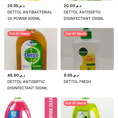
29.95
د.م.
20.00
د.م.
DETTOL ANTIBACTERIAL
DETTOL ANTISEPTIC
3X POWER 900ML
DISINFECTANT 250ML
Out Of Stock
Out Of Stock
46.90
د.م.
9.95
د.م.
DETTOL ANTISEPTIC
DETTOL FRESH
DISINFECTANT 500ML
Out Of Stock