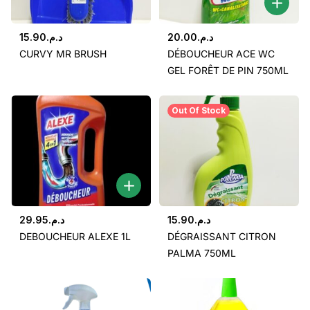
15.90
د.م.
20.00
د.م.
CURVY MR BRUSH
DÉBOUCHEUR ACE WC
GEL FORÊT DE PIN 750ML
Out Of Stock
29.95
د.م.
15.90
د.م.
DEBOUCHEUR ALEXE 1L
DÉGRAISSANT CITRON
PALMA 750ML