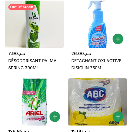
Out Of Stock
7.90
د.م.
26.00
د.م.
DÉSODORISANT PALMA
DETACHANT OXI ACTIVE
SPRING 300ML
DISICLIN 750ML
129.95
د.م.
15.00
د.م.